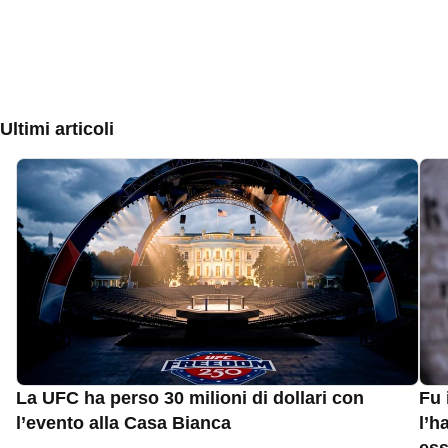
Ultimi articoli
La UFC ha perso 30 milioni di dollari con
Fu 
l’evento alla Casa Bianca
l’h
ess