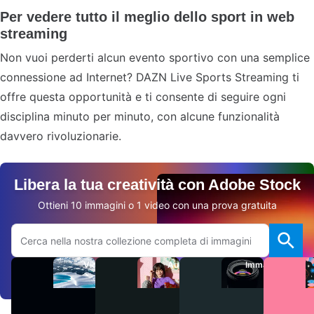
Per vedere tutto il meglio dello sport in web
streaming
Non vuoi perderti alcun evento sportivo con una semplice
connessione ad Internet? DAZN Live Sports Streaming ti
offre questa opportunità e ti consente di seguire ogni
disciplina minuto per minuto, con alcune funzionalità
davvero rivoluzionarie.
Libera la tua creatività con Adobe Stock
Ottieni 10 immagini o 1 video con una prova gratuita
Cerca sul sito Adobe.com
Video
Audio
Immagini